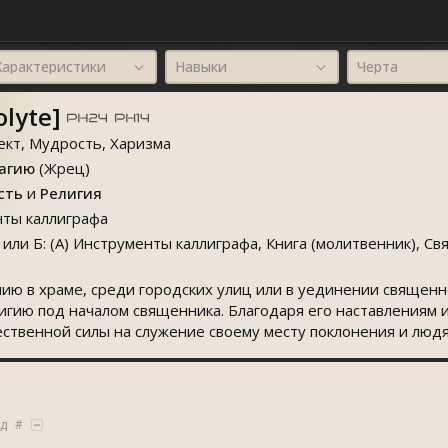
Характеристики
Навыки
Черта
lyte]
кт, Мудрость, Харизма
агию
(Жрец)
сть
и
Религия
ты каллиграфа
или Б: (А) Инструменты каллиграфа, Книга (молитвенник), Св
нию в храме, среди городских улиц или в уединении священн
лигию под началом священника. Благодаря его наставлениям
ественной силы на служение своему месту поклонения и людя
ад
#