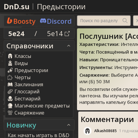
DnD.su
Предыстории
Boosty
Discord
Поиск по разделу
5e24
/
5e14
Послушник [Aco
Справочники
Характеристики:
Интелле
Черта:
Посвящённый в м
Классы
Навыки:
Проницательно
Виды
Инструменты:
Инструмен
Предыстории
Снаряжение:
Выберите А 
Черты
или (Б) 50 ЗМ
Заклинания
Вы посвятили себя служе
Глоссарий
пантеона. Вы изучали ре
Бестиарий
направлять капельку бож
Магические предметы
Снаряжение
Комментарии
Новичку
Alkash08685
1 год наз
Как начать играть в D&D