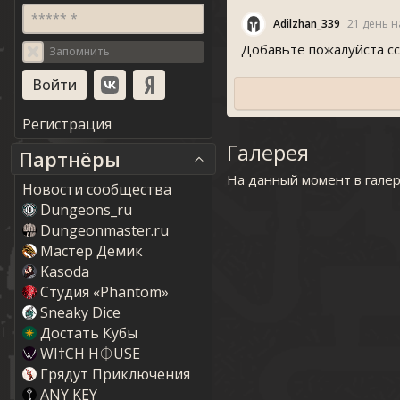
***** *
Adilzhan_339
21 день н
Добавьте пожалуйста с
Запомнить
Регистрация
Галерея
Партнёры
На данный момент в гале
Новости сообщества
Dungeons_ru
Dungeonmaster.ru
Мастер Демик
Kasoda
Студия «Phantom»
Sneaky Dice
Достать Кубы
WI†CH H⏀USE
Грядут Приключения
ANY KEY