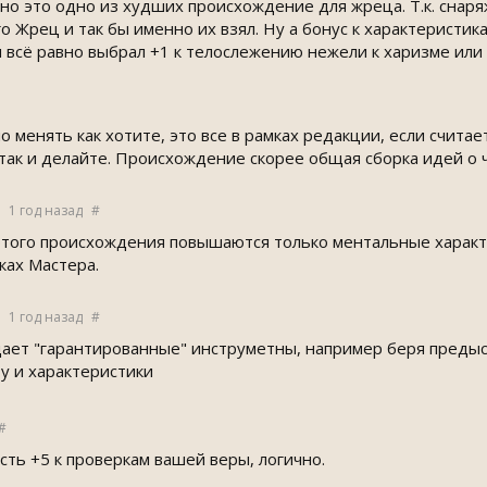
 но это одно из худших происхождение для жреца. Т.к. снаря
о Жрец и так бы именно их взял. Ну а бонус к характеристик
ы всё равно выбрал +1 к телослежению нежели к харизме или
менять как хотите, это все в рамках редакции, если считае
 так и делайте. Происхождение скорее общая сборка идей о 
1 год назад
#
этого происхождения повышаются только ментальные характ
ках Мастера.
1 год назад
#
д дает "гарантированные" инструметны, например беря преды
ту и характеристики
#
сть +5 к проверкам вашей веры, логично.