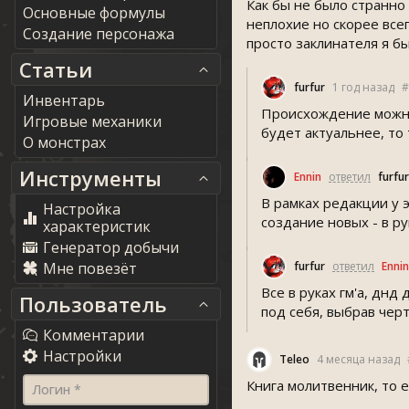
Как бы не было странно
Основные формулы
неплохие но скорее всег
Создание персонажа
просто заклинателя я б
Статьи
furfur
1 год назад
#
Инвентарь
Происхождение можно 
Игровые механики
будет актуальнее, то
О монстрах
Инструменты
Ennin
ответил
furfur
В рамках редакции у 
Настройка
создание новых - в ру
характеристик
Генератор добычи
Мне повезёт
furfur
ответил
Ennin
Все в руках гм'а, дн
Пользователь
под себя, выбрав чер
Комментарии
Настройки
Teleo
4 месяца назад
Книга молитвенник, то е
Логин *