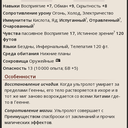
Навыки
Восприятие
+7
,
Обман
+9
,
Скрытность
+8
Сопротивление урону
Огонь, Холод, Электричество
?
?
Иммунитеты
Кислота, Яд;
Испуганный
,
Отравленный
,
?
Очарованный
?
Чувства
пассивное Восприятие
17
, Истинное зрение
120
футов
Языки
Бездны, Инфернальный, Телепатия 120 фт.
Среда обитания
Нижние планы
Сокровища
Оружейные
Опасность
13 (10 000 опыта; БВ +5)
Особенности
Восстановление исчадия
. Когда ультролот умирает за
пределами Геенны, его тело растворяется в ихоре и в
тот же миг заново возрождается со всеми
Хитами
где-
то в Геенне.
Сопротивление магии
. Ультролот совершает с
Преимуществом
спасброски от заклинаний и прочих
магических эффектов
.