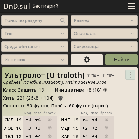
DnD.su
Бестиарий
Поиск по разделу
Размер
Тип
Опасность
Среда обитания
Сокровища
Источник
Ультролот [Ultroloth]
?
Среднее
Исчадие (Юголот), Нейтральное Злое
Класс Защиты
19
Инициатива
+8 (
18
)
Хиты
221
(
26
к
8
+
104
)
Скорость
30 футов
, Полёта
60 футов
(парит)
мод
спас
бросок
мод
спас
бросок
19
+4
+4
19
+4
+4
СИЛ
ИНТ
16
+3
+3
15
+2
+2
ЛОВ
МДР
18
+4
+4
18
+4
+4
ТЕЛ
ХАР