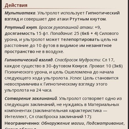
Действия
Мультиатака
. Ультролот использует
Гипнотический
взгляд
и совершает две атаки
Ртутным кнутом
.
Ртутный кнут
.
Бросок рукопашной атаки
:
+9
,
досягаемость
15 фт.
Попадание
: 25 (
6к6 + 4
) Силового
урона, и ультролот может
телепортировать
цель на
расстояние до 10 футов в видимое им
незанятное
пространство
не в воздухе.
Гипнотический взгляд
.
Спасбросок Мудрости
: Сл 17,
каждое существо в 30-футовом
Конусе
.
Провал
: 10 (
3к6
)
Психического урона, и цель Ошеломлена до начала
следующего хода ультролота.
Успех
: Цель становится
невосприимчива к Гипнотическому взгляду этого
ультролота на 24 часа.
Сотворение заклинаний
. Ультролот сотворяет одно из
следующих заклинаний, не нуждаясь в Материальных
компонентах (заклинательная характеристика —
Интеллект, Сл спасброска заклинаний 17):
Неограниченно
:
Обнаружение магии
,
Подсматривание
,