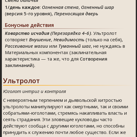
Смена обличья
1/день каждое
:
Огненная стена
,
Огненный шар
(
версия 5-го уровня
),
Переносящая дверь
Бонусные действия
Коварство исчадия (
Перезарядка 4–6
)
. Ультролот
сотворяет
Внушение
,
Невидимость
(только на себя),
Рассеивание магии
или
Туманный шаг
, не нуждаясь в
Материальных компонентах (заклинательная
характеристика — та же, что для
Сотворения
заклинаний
).
Ультролот
Юголот интриг и контроля
С невероятным терпением и дьявольской хитростью
ультролоты манипулируют как смертными, так и своими
собратьями-юголотами, стремясь накапливать власть и
сеять страдания. Эти зловещие кукловоды часто
действуют сообща с другими юголотами, но способны
принудить к служению почти любое существо. Если же