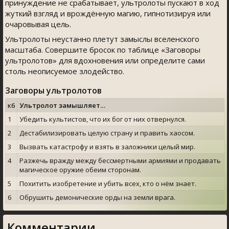
принуждение не срабатывает, ультролоты пускают в ход
жуткий взгляд и врождённую магию, гипнотизируя или
очаровывая цель.
Ультролоты неустанно плетут замыслы вселенского
масштаба. Совершите бросок по таблице «Заговоры
ультролотов» для вдохновения или определите сами
столь неописуемое злодейство.
Заговоры ультролотов
к6
Ультролот замышляет…
1
Убедить культистов, что их бог от них отвернулся.
2
Дестабилизировать целую страну и править хаосом.
3
Вызвать катастрофу и взять в заложники целый мир.
4
Разжечь вражду между бессмертными армиями и продавать
магическое оружие обеим сторонам.
5
Похитить изобретение и убить всех, кто о нём знает.
6
Обрушить демонические орды на земли врага.
Комментарии