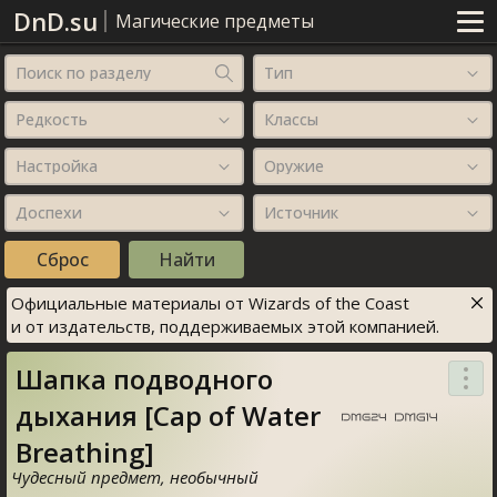
DnD.su
Магические предметы
Поиск по разделу
Тип
Редкость
Классы
Настройка
Оружие
Доспехи
Источник
Официальные материалы от Wizards of the Coast
и от издательств, поддерживаемых этой компанией.
Шапка подводного
дыхания [Cap of Water
Breathing]
Чудесный предмет, необычный