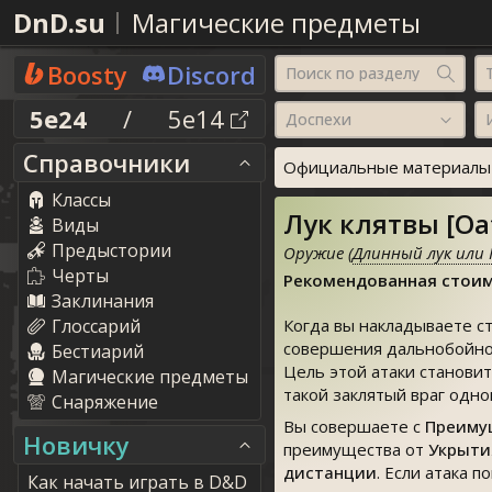
DnD.su
Магические предметы
Boosty
Discord
Поиск по разделу
5e24
/
5e14
Доспехи
Справочники
Официальные материалы о
Классы
Лук клятвы [O
Виды
Предыстории
Оружие (
Длинный лук или 
Черты
Рекомендованная стоим
Заклинания
Глоссарий
Когда вы накладываете ст
совершения дальнобойной
Бестиарий
Цель этой атаки становит
Магические предметы
такой заклятый враг одно
Снаряжение
Вы совершаете с
Преиму
Новичку
преимущества от
Укрыти
дистанции
. Если атака 
Как начать играть в D&D