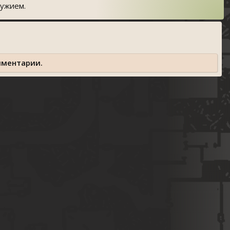
ружием.
мментарии.