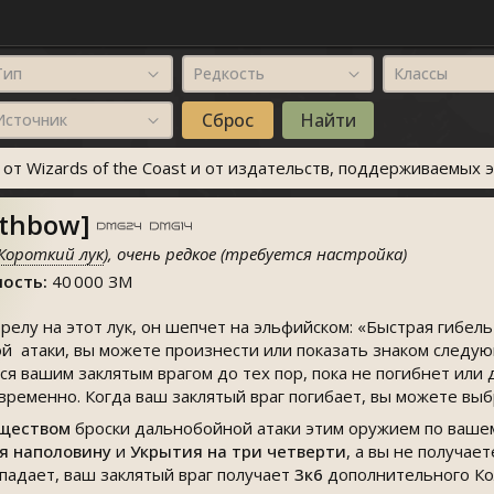
Тип
Редкость
Классы
Источник
т Wizards of the Coast и от издательств, поддерживаемых э
athbow]
Короткий лук
), очень редкое (требуется настройка)
ость:
40 000 ЗМ
релу на этот лук, он шепчет на эльфийском: «Быстрая гибель
 атаки, вы можете произнести или показать знаком следующ
ся вашим заклятым врагом до тех пор, пока не погибнет или 
временно. Когда ваш заклятый враг погибает, вы можете выб
ществом
броски дальнобойной атаки этим оружием по вашему
я наполовину
и
Укрытия на три четверти
, а вы не получае
попадает, ваш заклятый враг получает
3к6
дополнительного Ко