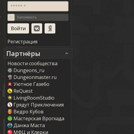
***** *
Запомнить
Регистрация
Партнёры
Новости сообщества
Dungeons_ru
Dungeonmaster.ru
Уютное Газебо
ReQuest
LivingRoomStudio
Грядут Приключения
Ведро Кубов
Мастерская Врогхада
Данжа Маста
МФЦ и Клерки