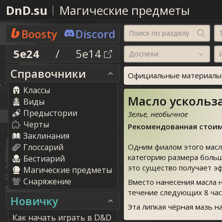
DnD.su
Магические предметы
Boosty
Discord
Поиск по разделу
5e24
/
5e14
Доспехи
Справочники
Официальные материалы о
Классы
Масло ускользан
Виды
Предыстории
Зелье, необычное
Черты
Рекомендованная стоим
Заклинания
Глоссарий
Одним фиалом этого масл
категорию размера больш
Бестиарий
это существо получает э
Магические предметы
Снаряжение
Вместо нанесения масла н
течение следующих 8 час
Новичку
Эта липкая чёрная мазь на
Как начать играть в D&D