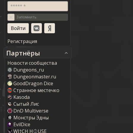
***** *
Запомнить
Регистрация
Партнёры
Новости сообщества
Dungeons_ru
Dungeonmaster.ru
GoodDragon Dice
Странное местечко
Kasoda
Сытый Лис
DnD Multiverse
Монстры Эдны
EvilDice
WI†CH H⏀USE