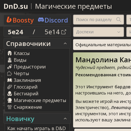
DnD.su
Магические предметы
Boosty
Discord
Поиск по разделу
5e24
/
5e14
Доспехи
Справочники
Официальные материалы о
Классы
Мандолина Кана
Виды
Предыстории
Чудесный предмет, редки
Черты
Рекомендованная стоим
Заклинания
Глоссарий
Этот
Инструмент бардов
настроившись на него, до
Бестиарий
Магические предметы
Вы можете игрой на инст
Снаряжение
Электричество),
Левитац
инструментом, этот инст
Новичку
используют вашу заклина
Как начать играть в D&D