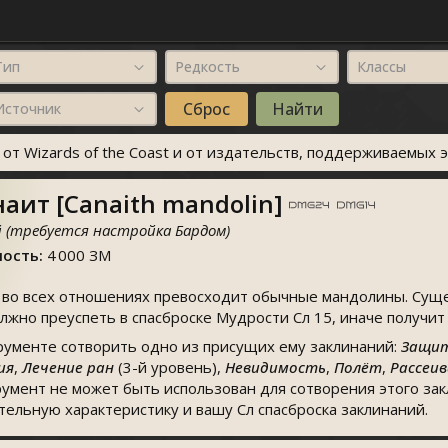
Тип
Редкость
Классы
Источник
т Wizards of the Coast и от издательств, поддерживаемых э
ит [Canaith mandolin]
й (требуется настройка Бардом)
ость:
4 000 ЗМ
во всех отношениях превосходит обычные мандолины. Сущес
лжно преуспеть в спасброске Мудрости Сл 15, иначе получи
рументе сотворить одно из присущих ему заклинаний:
Защит
ия
,
Лечение ран
(3-й уровень),
Невидимость
,
Полёт
,
Рассеи
румент не может быть использован для сотворения этого зак
тельную характеристику и вашу Сл спасброска заклинаний.