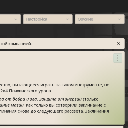
Настройка
Оружие
той компанией.
тво, пытающееся играть на таком инструменте, не
т
2к4
Психического урона.
а от добра и зла
,
Защита от энергии
(только
вание магии
. Как только вы сотворили заклинание с
линания снова до следующего рассвета. Заклинания