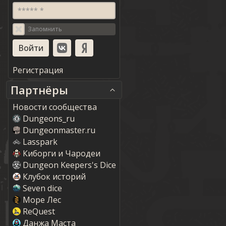
***** *
Запомнить
Регистрация
Партнёры
Новости сообщества
Dungeons_ru
Dungeonmaster.ru
Lasspark
Киборги и Чародеи
Dungeon Keepers's Dice
Клубок историй
Seven dice
Море Лес
ReQuest
Данжа Маста