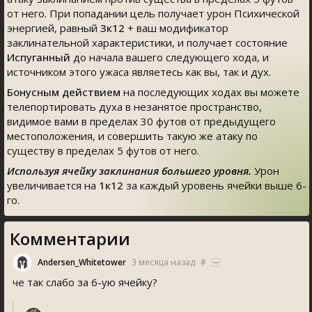
от него. При попадании цель получает урон Психической
энергией, равный
3к12
+ ваш модификатор
заклинательной характеристики, и получает состояние
Испуганный
до начала вашего следующего хода, и
источником этого ужаса являетесь как вы, так и дух.
Бонусным действием
на последующих ходах вы можете
телепортировать духа в незанятое пространство,
видимое вами в пределах 30 футов от предыдущего
местоположения, и совершить такую же атаку по
существу в пределах 5 футов от него.
Используя ячейку заклинания большего уровня.
Урон
увеличивается на
1к12
за каждый уровень ячейки выше 6-
го.
Комментарии
Andersen_Whitetower
3 месяца назад
#
че так слабо за 6-ую ячейку?