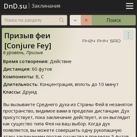
DnD.su
Заклинания
Поиск
Поиск по разделу
Призыв феи
[Conjure Fey]
6 уровень
,
Призыв
Время сотворения
:
Действие
Дистанция
:
60 футов
Компоненты
:
В, C
Длительность
:
Концентрация
, вплоть до 10 минут
Классы
:
Друид
Вы вызываете Среднего духа из Страны Фей в незанятое
пространство, видимое вами в пределах дистанции. Дух
присутствует, пока заклинание действует, и он выглядит
как существо типа Фея на ваш выбор. Когда дух
появляется, вы можете совершить одну рукопашную
атаку заклинанием против существа в пределах 5 футов