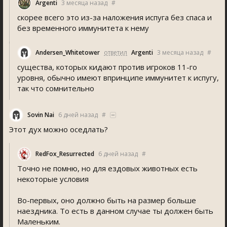
Argenti
3 месяца назад
#
скорее всего это из-за наложения испуга без спаса и
без временного иммунитета к нему
Andersen_Whitetower
ответил
Argenti
3 месяца назад
#
существа, которых кидают против игроков 11-го
уровня, обычно имеют впринципе иммунитет к испугу,
так что сомнительно
Sovin Nai
6 дней назад
#
Этот дух можно оседлать?
RedFox_Resurrected
6 дней назад
#
Точно не помню, но для ездовых животных есть
некоторые условия
Во-первых, оно должно быть на размер больше
наездника. То есть в данном случае ты должен быть
Маленьким.