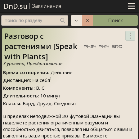
DnD.su
Заклинания
Поиск
Поиск по разделу
Разговор с
растениями [Speak
with Plants]
3 уровень
,
Преобразование
Время сотворения
:
Действие
?
Дистанция
:
На себя
Компоненты
:
В, C
Длительность
:
10 минут
Классы
:
Бард
,
Друид
,
Следопыт
В пределах неподвижной 30-футовой Эманации вы
наделяете растения ограниченным разумом и
способностью двигаться, позволяя им общаться с вами и
выполнять ваши простые приказы. Вы можете