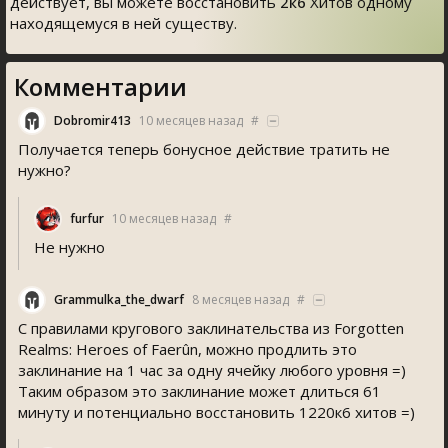
действует, вы можете восстановить
2к6
Хитов одному
находящемуся в ней существу.
Комментарии
Dobromir413
10 месяцев назад
#
Получается теперь бонусное действие тратить не
нужно?
furfur
10 месяцев назад
#
Не нужно
Grammulka_the_dwarf
8 месяцев назад
#
С правилами кругового заклинательства из Forgotten
Realms: Heroes of Faerûn, можно продлить это
заклинание на 1 час за одну ячейку любого уровня =)
Таким образом это заклинание может длиться 61
минуту и потенциально восстановить 1220к6 хитов =)