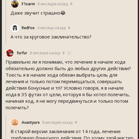
F1xarm
8 месяцев назад
#
Даже звучит страшно😂
RedFox
4 месяца назад
#
А что за круговое заклинательство?
furfur
8 месяцев назад
#
Правильно ли я понимаю, что лечение в начале хода
обязательно должно быть до любых других действии?
Тоесть я в начале хода обязан выбрать цель для
лечения и только потом перемещаться, совершать
действия бонусные и тп? Условно говоря, я в начале
хода в 35 футах от цели, которуя я бы хотел полечить,
начиная ход, я не могу передвинуться и только потом
полечить?
Avantyure
8 месяцев назад
#
В старой версии заклинания от 14 года, лечение
требовало бонусного действия. По этому злой мастер