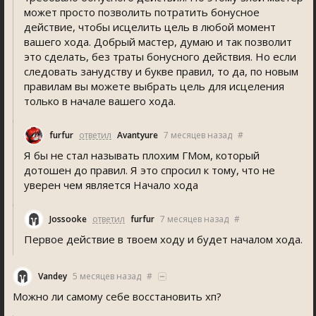
может просто позволить потратить бонусное
действие, чтобы исцелить цель в любой момент
вашего хода. Добрый мастер, думаю и так позволит
это сделать, без траты бонусного действия. Но если
следовать занудству и букве правил, то да, по новым
правилам вы можете выбрать цель для исцеления
только в начале вашего хода.
furfur
ответил
Avantyure
7 месяцев назад
#
Я бы не стал называть плохим ГМом, который
дотошен до правил. Я это спросил к тому, что не
уверен чем является Начало хода
Jossooke
ответил
furfur
7 месяцев назад
#
Первое действие в твоем ходу и будет началом хода.
Vandey
5 месяцев назад
#
Можно ли самому себе восстановить хп?