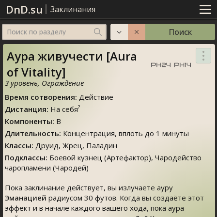
DnD.su
Заклинания
Поиск
Поиск по разделу
Аура живучести [Aura
of Vitality]
3 уровень
,
Ограждение
Время сотворения
:
Действие
?
Дистанция
:
На себя
Компоненты
:
В
Длительность
:
Концентрация
, вплоть до 1 минуты
Классы
:
Друид
,
Жрец
,
Паладин
Подклассы:
Боевой кузнец (
Артефактор
), Чародейство
чаропламени (
Чародей
)
Пока заклинание действует, вы излучаете ауру
Эманацией
радиусом 30 футов. Когда вы создаёте этот
эффект и в начале каждого вашего хода, пока аура