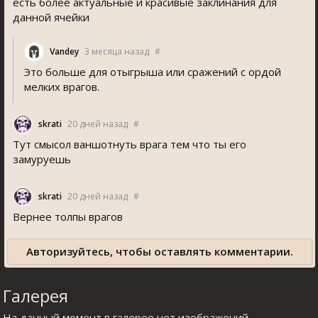
есть более актуальные и красивые заклинания для
данной ячейки
Vandey
3 месяца назад
#
Это больше для отыгрыша или сражений с ордой
мелких врагов.
skrati
20 дней назад
#
Тут смысол ваншотнуть врага тем что ты его
замуруешь
skrati
20 дней назад
#
Вернее толпы врагов
Авторизуйтесь, чтобы оставлять комментарии.
Галерея
На данный момент в галерее нет изображений.