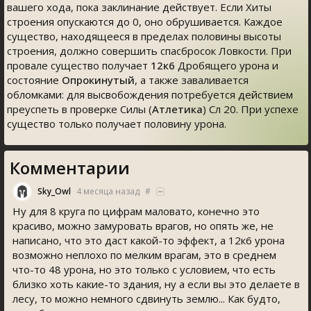
вашего хода, пока заклинание действует. Если Хиты
строения опускаются до 0, оно обрушивается. Каждое
существо, находящееся в пределах половины высоты
строения, должно совершить спасбросок Ловкости. При
провале существо получает
12к6
Дробящего урона и
состояние
Опрокинутый
, а также заваливается
обломками: для высвобождения потребуется действием
преуспеть в проверке Силы (
Атлетика
) Сл 20. При успехе
существо только получает половину урона.
Комментарии
Sky_Owl
4 месяца назад
#
Ну для 8 круга по цифрам маловато, конечно это
красиво, можно замуровать врагов, но опять же, не
написано, что это даст какой-то эффект, а 12к6 урона
возможно неплохо по мелким врагам, это в среднем
что-то 48 урона, но это только с условием, что есть
близко хоть какие-то здания, ну а если вы это делаете в
лесу, то можно немного сдвинуть землю... Как будто,