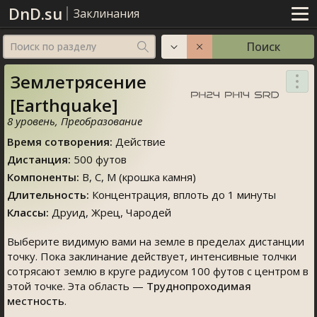
DnD.su
Заклинания
Поиск
Поиск по разделу
Землетрясение
[Earthquake]
8 уровень
,
Преобразование
Время сотворения
:
Действие
Дистанция
:
500 футов
Компоненты
:
В, C, М (крошка камня)
Длительность
:
Концентрация
, вплоть до 1 минуты
Классы
:
Друид
,
Жрец
,
Чародей
Выберите видимую вами на земле в пределах дистанции
точку. Пока заклинание действует, интенсивные толчки
сотрясают землю в круге радиусом 100 футов с центром в
этой точке. Эта область —
Труднопроходимая
местность
.