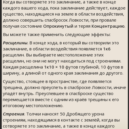
Когда вы сотворяете это заклинание, а также в конце
каждого вашего хода, пока заклинание действует, каждое
существо, находящиеся на земле в области воздействия,
должно совершить спасбросок Ловкости, при провале
получая состояние
Опрокинутый
и теряя
Концентрацию
.
Вы можете также применить следующие эффекты:
Расщелины
. В конце хода, в который вы сотворили это
заклинание, в области воздействия появляется
1к6
расщелин. Вы выбираете местоположение этих
расщелин, но они не могут находиться под строениями.
Каждая расщелина
1к10 × 10
футов глубиной, 10 футов в
ширину, а длиной от одного края заклинания до другого.
Существо, стоящее в пространстве, где появляется
трещина, должно преуспеть в спасброске Ловкости, иначе
упадёт внутрь. Преуспевшее в спасброске существо
перемещается вместе с одним из краёв трещины к его
итоговому местоположению.
Строения
. Толчки наносят 50 Дробящего урона
строениям, находящимся в контакте с землёй, когда вы
сотворяете это заклинание, а также в конце каждого