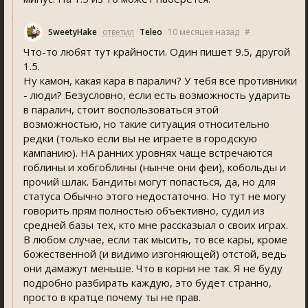
SweetyHake
ответил
Teleo
10 месяцев назад
#
Что-то любят тут крайности. Один пишет 9.5, другой
1.5.
Ну камон, какая кара в паралич? У тебя все противники
- люди? Безусловно, если есть возможность ударить
в паралич, стоит воспользоваться этой
возможностью, но такие ситуация относительно
редки (только если вы не играете в городскую
кампанию). НА ранних уровнях чаще встречаются
гоблины и хобгоблины (нынче они феи), кобольды и
прочий шлак. Бандиты могут попасться, да, но для
статуса Обычно этого недостаточно. Но тут не могу
говорить прям полностью объективно, судил из
средней базы тех, кто мне рассказыал о своих играх.
В любом случае, если так мысить, то все кары, кроме
божественной (и видимо изгоняющей) отстой, ведь
они дамажут меньше. Что в корни не так. Я не буду
подробно разбирать каждую, это будет странно,
просто в кратце почему ты не прав.