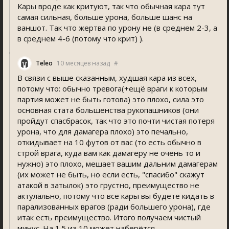
Кары вроде как критуют, так что обычная кара тут
самая сильная, больше урона, больше шанс на
ваншот. Так что жертва по урону не (в среднем 2-3, а
в среднем 4-6 (потому что крит) ).
Teleo
10 месяцев назад
#
В связи с выше сказанным, худшая кара из всех,
потому что: обычно тревога(+ещё враги к которым
партия может не быть готова) это плохо, сила это
основная стата большенства рукопашников (они
пройдут спасбрасок, так что это почти чистая потеря
урона, что для дамагера плохо) это печально,
откидывает на 10 футов от вас (то есть обычно в
строй врага, куда вам как дамагеру не очень то и
нужно) это плохо, мешает вашим дальним дамагерам
(их может не быть, но если есть, "спасибо" скажут
атакой в затылок) это грустно, преимущество не
актулально, потому что все кары вы будете кидать в
парализованных врагов (ради большего урона), где
итак есть преимущество. Итого получаем чистый
минус. На 1.5 из 10 может наберётся.