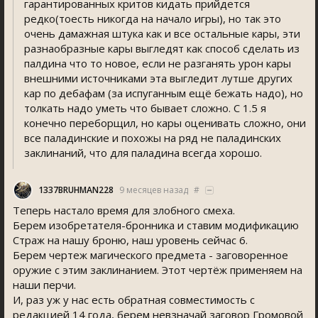
гарантированных критов кидать прийдется
редко(тоесть никогда на начало игры), но так это
очень дамажная штука как и все остальные кары, эти
разнаобразные кары выгледят как способ сделать из
палдина что то новое, если не разганять урон кары
внешними источниками эта выгледит лутше других
кар по дебафам (за испуганным ещё бежать надо), но
толкать надо уметь что бывает сложно. С 1.5 я
конечно переборщил, но кары оценивать сложно, они
все паладинские и похожы на ряд не паладинских
заклинаний, что для паладина всегда хорошо.
1337BRUHMAN228
9 месяцев назад
#
Теперь настало время для злобного смеха.
Берем изобретателя-бронника и ставим модификацию
Страж на нашу броню, наш уровень сейчас 6.
Берем чертеж магического предмета - заговоренное
оружие с этим заклинанием. Этот чертёж применяем на
наши перчи.
И, раз уж у нас есть обратная совместимость с
редакцией 14 года, берем невзначай заговор Громовой