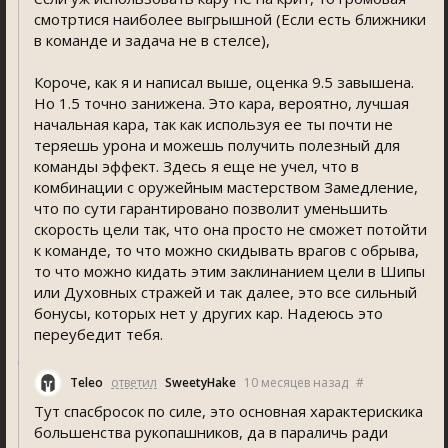
смотртися наиболее выгрышной (Если есть ближники
в команде и задача не в стелсе),
Короче, как я и написал выше, оценка 9.5 завышена.
Но 1.5 точно занижена. Это кара, вероятно, лучшая
начальная кара, так как используя ее ты почти не
теряешь урона и можешь получить полезный для
команды эффект. Здесь я еще не учел, что в
комбинации с оружейным мастерством Замедление,
что по сути гарантировано позволит уменьшить
скорость цели так, что она просто не сможет потойти
к команде, то что можно скидывать врагов с обрыва,
то что можно кидать этим заклинанием цели в Шипы
или Духовных стражей и так далее, это все сильный
бонусы, которых нет у других кар. Надеюсь это
переубедит тебя.
Teleo
ответил
SweetyHake
10 месяцев назад
#
Тут спасбросок по силе, это основная характерискика
большенства рукопашников, да в параличь ради