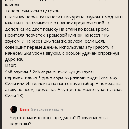
клинок.
Теперь считаем эту грязь:
Стальная перчатка наносит 1к8 урона звуком + мод. Инт
или Сил в зависимости от ваших предпочтений. В
дополнение дает помеху на атаки по всем, кроме
носителя перчаток. Громовой клинок нанесет 1к8
звуком, и нанесет 2к8 тем же звуком, если цель
совершит перемещение. Используем эту красоту и
нанесем 2к8 урона звуком, с особой удачей опрокинув
дурочка.
Итог:
4к8 звуком + 2к8 звуком, если существуют
переместилось + урон звуком, равный модификатору
Силы или Интеллекта на наш с вами выбор + помеха на
атаку по всем, кроме нас + существо может упасть (спас
Силы 13)
Ennin
9 месяцев назад
#
Чертеж магического предмета? Применяем на
перчатки?