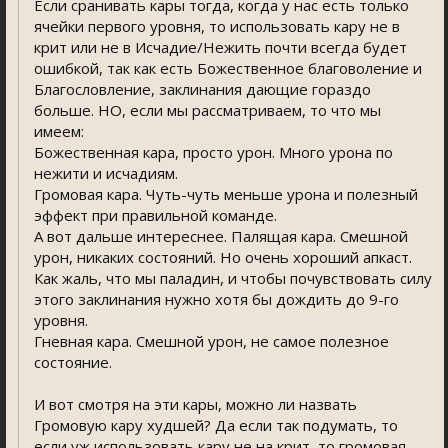
Если сранивать кары тогда, когда у нас есть только
ячейки первого уровня, то использовать кару не в
крит или не в Исчадие/Нежить почти всегда будет
ошибкой, так как есть Божественное благоволение и
Благословление, заклинания дающие гораздо
больше. НО, если мы рассматриваем, то что мы
имеем:
Божественная кара, просто урон. Много урона по
нежити и исчадиям.
Громовая кара. Чуть-чуть меньше урона и полезный
эффект при правильной команде.
А вот дальше интереснее. Палящая кара. Смешной
урон, никаких состояний. Но очень хороший апкаст.
Как жаль, что мы паладин, и чтобы почувствовать силу
этого заклинания нужно хотя бы дождить до 9-го
уровня.
Гневная кара. Смешной урон, не самое полезное
состояние.
И вот смотря на эти кары, можно ли назвать
Громовую кару худшей? Да если так подумать, то
если уж использовать кару не на крит, то громовая