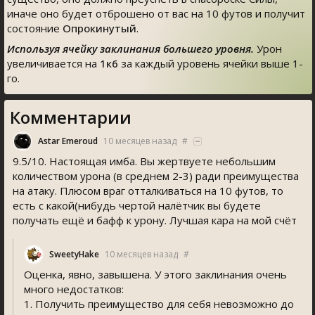
иначе оно будет отброшено от вас на 10 футов и получит
состояние
Опрокинутый
.
Используя ячейку заклинания большего уровня.
Урон
увеличивается на
1к6
за каждый уровень ячейки выше 1-
го.
Комментарии
Astar Emeroud
10 месяцев назад
#
9.5/10. Настоящая имба. Вы жертвуете небольшим
количеством урона (в среднем 2-3) ради преимущества
на атаку. Плюсом враг отталкиваться на 10 футов, то
есть с какой(нибудь чертой налётчик вы будете
получать ещё и бафф к урону. Лучшая кара на мой счёт
SweetyHake
10 месяцев назад
#
Оценка, явно, завышена. У этого заклинания очень
много недостатков:
1. Получить преимущество для себя невозможно до