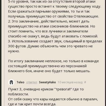
5-го уровня, так как из-за отсутствия второй атаки
существо просто встанет к твоему следующему ходу.
Если сражаться парными оружиями, то ты и так
получишь преимущество от свойства Отвлекающее.
2. Это заклинание, действительно, может дать
преимущество на атаки союзников-ближников. Но
стоит помнить, что все лучники и заклинатели
спасибо не скажут, ведь будут атаковать с помехой.
3. Использование создает звук, слыщимый в пределах
300 футов. Думаю объяснять чем это чревато не
нужно.
По итогу заклинание неплохое, но только в команде
состоящей преимущественно из персонажей
ближнего боя, иначе оно будет только мешать.
Teleo
ответил
SweetyHake
10 месяцев назад
#
Пункт 3, очевидно криком "тревога!!" где то
поблизости.
От себя скажу что кары кидаются обычно в паралич,
где и так крит почти всегда.