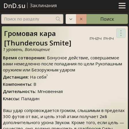
DnD.su
Заклинания
Поиск
Поиск по разделу
Громовая кара
[Thunderous Smite]
1 уровень
,
Воплощение
Время сотворения
:
Бонусное действие
, совершаемое
вами немедленно после попадания по цели Рукопашным
оружием или Безоружным ударом
?
Дистанция
:
На себя
Компоненты
:
В
Длительность
:
Мгновенная
Классы
:
Паладин
Ваш удар сопровождается громом, слышимым в пределах
300 футов от вас, и цель этой атаки получает
2к6
дополнительного урона Звуком. Кроме того, если цель —
существо, оно должно преуспеть в спасброске Силы,