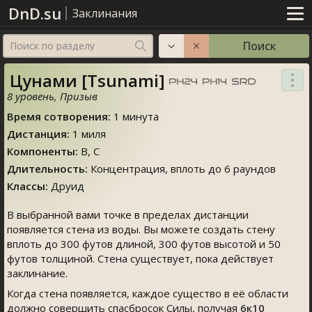
DnD.su
Заклинания
Поиск
Поиск по разделу
Цунами [Tsunami]
8 уровень
,
Призыв
Время сотворения
:
1
минута
Дистанция
:
1 миля
Компоненты
:
В, C
Длительность
:
Концентрация
, вплоть до 6 раундов
Классы
:
Друид
В выбранной вами точке в пределах дистанции
появляется стена из воды. Вы можете создать стену
вплоть до 300 футов длиной, 300 футов высотой и 50
футов толщиной. Стена существует, пока действует
заклинание.
Когда стена появляется, каждое существо в её области
должно совершить спасбросок Силы, получая
6к10