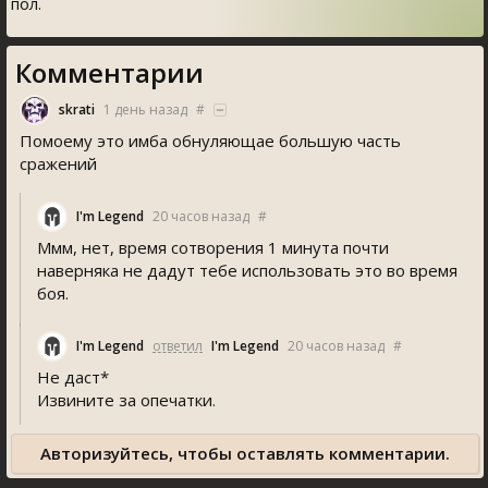
пол.
Комментарии
skrati
1 день назад
#
Помоему это имба обнуляющае большую часть
сражений
I'm Legend
20 часов назад
#
Ммм, нет, время сотворения 1 минута почти
наверняка не дадут тебе использовать это во время
боя.
I'm Legend
ответил
I'm Legend
20 часов назад
#
Не даст*
Извините за опечатки.
Авторизуйтесь, чтобы оставлять комментарии.