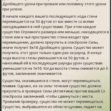
Дробящего урона при провале или половину этого урона
при успехе.
В начале каждого вашего последующего хода стена
перемещается на 50 футов от вас вместе со всеми
находящимися в ней существами. При этом каждое
существо Огромного размера или меньше, находящееся в
стене или в чьё пространство стена входит при
перемещении, должно преуспеть в спасброске Силы,
иначе получит
5к10
Дробящего урона. Существо может
получить этот урон только один раз за раунд. В конце
хода высота стены уменьшается на 50 футов, а
наносимый ей в последующие раунды урон существам
уменьшается на
1к10
. Когда высота стены снижается до 0
футов, заклинание оканчивается.
Существа, оказавшиеся в стене, могут перемещаться,
плавая
. Однако, из-за силы течения существо должно
преуспеть в проверке Силы (
Атлетика
) против вашей Сл
спасброска заклинаний, чтобы сдвинуться с места.
Провалив проверку, существо не может перемещаться.
Существо, выбравшееся из области цунами, падает на