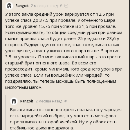
Rangoit
2 месяца назад
#
У этого закла средний урон варируется от 12,5 при
успехе спаса до 37,5 при провале. У огненного шара
того же уровня 15,75 при успехе и 31,5 при провале.
Если суммировать, то общий средний урон при равном
шансе провала спаса будет равен 25 у едкого и 23,6 у
второго. Радиус один и тот же, спас тоже, кислота как
урон лучше, апкаст у кислотного шара выше. 5 против
3.5 за уровень. По мне так кислотный шар - это просто
старший брат огненного шара. Во всем его
превосходит, кроме минимального среднего урона при
успехе спаса. Если ты волшебник или чародей, то
поздравляю, ты теперь можешь быть полноценным
кислотным магом.
Rangoit
2 месяца назад
#
Брызги кислоты конечно хрень полная, но у чародея
есть чародейский выброс, а у мага есть мельфова
стрела кислоты второй ячейкой. Ну и у обоих есть
стабильное дыхание дракона.