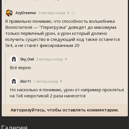
AzyDreemur
2 месяца назад
#
Я правильно понимаю, что способность волшебника
Воплотителя — "Перегрузка" доведёт до максимума
только первичный урон, а урон который должно
получить существо в следующий ход также останется
5к4, а не станет фиксированным 20
Sky_Owl
2 месяца назад
#
Всё верно
Alor11
1 месяц назад
#
Но насколько я понимаю, урон от например проклятья
на 1к8 некротикой 2 раза нанесется
Авторизуйтесь, чтобы оставлять комментарии.
Галерея