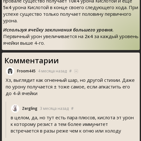
провале существо получает
10к4
урона Кислотой и ещё
5к4
урона Кислотой в конце своего следующего хода. При
успехе существо только получает половину первичного
урона.
Используя ячейку заклинания большего уровня.
Первичный урон увеличивается на
2к4
за каждый уровень
ячейки выше 4-го.
Комментарии
Froom445
4 месяца назад
#
Хз, выглядит как огненный шар, но другой стихии. Даже
по урону получается ± тоже самое, если апкастить его
до 4-й ячейки
Zergling
3 месяца назад
#
в целом, да, но тут есть пара плюсов, кислота эт урон
к которому резист а тем более иммунитет
встречается в разы реже чем к огню или холоду