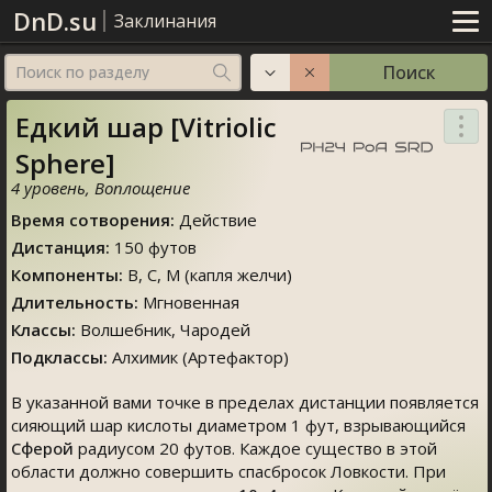
DnD.su
Заклинания
Поиск
Поиск по разделу
Едкий шар [Vitriolic
Sphere]
4 уровень
,
Воплощение
Время сотворения
:
Действие
Дистанция
:
150 футов
Компоненты
:
В, C, М (капля желчи)
Длительность
:
Мгновенная
Классы
:
Волшебник
,
Чародей
Подклассы:
Алхимик (
Артефактор
)
В указанной вами точке в пределах дистанции появляется
сияющий шар кислоты диаметром 1 фут, взрывающийся
Сферой
радиусом 20 футов. Каждое существо в этой
области должно совершить спасбросок Ловкости. При