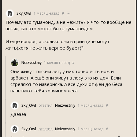
Sky_Owl
1 месяц назад
#
Почему это гуманоид, а не нежить? Я что-то вообще не
понял, как это может быть гуманоидом.
И ещё вопрос, а сколько они в принципе могут
жить(хотя не жить вернее будет)?
Neizvestniy
1 месяц назад
#
Они живут тысячи лет, у них точно есть нож и
арбалет. А ещё они живут в лесу это их дом. Если
стреляют то наверняка. А все духи от феи до беса
называют тебя хозяином леса.
Sky_Owl
ответил
Neizvestniy
1 месяц назад
#
Дэээээ
Sky_Owl
ответил
Neizvestniy
1 месяц назад
#