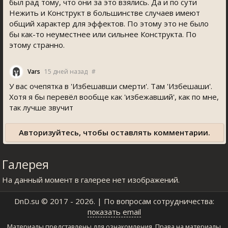
был рад тому, что они за это взялись. Да и по сути
Нежить и Конструкт в большинстве случаев имеют
общий характер для эффектов. По этому это не было
бы как-то неуместнее или сильнее Конструкта. По
этому странно.
Vars
15 дней назад
#
У вас очепятка в 'Избешавши смерти'. Там 'Избешаши'.
Хотя я бы перевёл вообще как 'избежавший', как по мне,
так лучше звучит
Авторизуйтесь, чтобы оставлять комментарии.
Галерея
На данный момент в галерее нет изображений.
DnD.su
© 2017 - 2026. | По вопросам сотрудничества:
показать email
Материалы представлены для ознакомления. Права на материалы