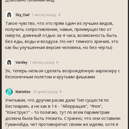
Sky_Owl
1 месяц назад
#
Такое чувство, что это прям один из лучших видов,
получить сопротивление, навык, преимущество от
смерти, длинный отдых за 4 часа, возможность быть
без еды, воды и воздуха. Но нет темного зрения, это
как бы улучшенная версия человека, но без черты)
Vandey
1 месяц назад
#
Эх, теперь нельзя сделать возрождённую аарококру с
бесконечным полетом и крутыми фишками
MatisKen
26 дней назад
#
Учитывая, что другим расам дали Тип существ по
Бестиарию, а не как в 14 - "Аберрация", "Фея",
"Конструкт" - то полагаю, тут по всем параметрам
должна была быть Нежить. Странно, что они оставили
Гуманойда, чет противоречат своим же идеям, хотя я