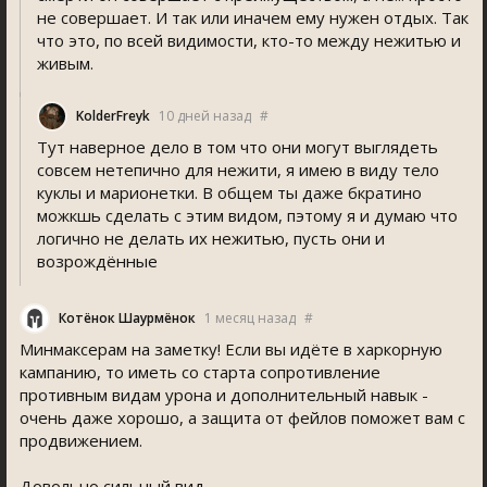
не совершает. И так или иначем ему нужен отдых. Так
что это, по всей видимости, кто-то между нежитью и
живым.
KolderFreyk
10 дней назад
#
Тут наверное дело в том что они могут выглядеть
совсем нетепично для нежити, я имею в виду тело
куклы и марионетки. В общем ты даже бкратино
можкшь сделать с этим видом, пэтому я и думаю что
логично не делать их нежитью, пусть они и
возрождённые
Котёнок Шаурмёнок
1 месяц назад
#
Минмаксерам на заметку! Если вы идёте в харкорную
кампанию, то иметь со старта сопротивление
противным видам урона и дополнительный навык -
очень даже хорошо, а защита от фейлов поможет вам с
продвижением.
Довольно сильный вид.