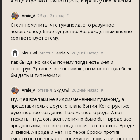
А ещё стреляют точно в цель, и кровь у них зелёная
Arnie_V
26 дней назад
#
Стоит поминить, что гуманоид, это разумное
человекоподобное существо. Возрождённый вполне
соответствует этому.
Sky_Owl
ответил
Arnie_V
26 дней назад
#
Как бы да, но как бы почему тогда есть фея и
конструкт?) типо я все понимаю, но можно сюда было
бы дать и тип нежити
Arnie_V
ответил
Sky_Owl
26 дней назад
#
Ну, фея всё таки не видоизмененный гуманоид, а
представитель с другого плана бытия. Конструкт же
рукотворное создание. Голем, своего рода. А вот
Нежить... Ну... согласен, логично было бы... Вроде все
предпосылки, что возрожденный - это нежить. Вроде
и живой. А вроде и нет. Но те же броски против
смерти он совершает с преимуществом, а не... просто